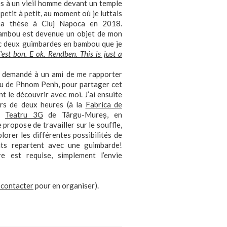
 à un vieil homme devant un temple
 petit à petit, au moment où je luttais
 ma thèse à Cluj Napoca en 2018.
bambou est devenue un objet de mon
ec deux guimbardes en bambou que je
’est bon. E ok. Rendben. This is just a
ai demandé à un ami de me rapporter
u de Phnom Penh, pour partager cet
t le découvrir avec moi. J’ai ensuite
rs de deux heures (à la
Fabrica de
au
Teatru 3G
de Târgu-Mureș, en
propose de travailler sur le souffle,
plorer les différentes possibilités de
ants repartent avec une guimbarde!
re est requise, simplement l’envie
 contacter
pour en organiser).