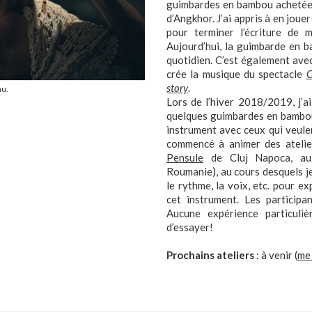
guimbardes en bambou achetées
d’Angkhor. J’ai appris à en jouer
pour terminer l’écriture de
Aujourd’hui, la guimbarde en 
quotidien. C’est également av
crée la musique du spectacle
C
story
.
u.
Lors de l’hiver 2018/2019, j’
quelques guimbardes en bambo
instrument avec ceux qui veulen
commencé à animer des atelie
Pensule
de Cluj Napoca, 
Roumanie), au cours desquels je 
le rythme, la voix, etc. pour ex
cet instrument. Les particip
Aucune expérience particuliè
d’essayer!
Prochains ateliers
: à venir (
me